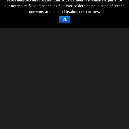
Nous utilisons des cookies pour vous garantir la meilleure expérience
sur notre site. Si vous continuez à utiliser ce dernier, nous considérerons
que vous acceptez l'utilisation des cookies.
Ok
De l’innovation
Impuls’Map
vous propose des prestations
innovantes d’
ingénierie
, de
conseil
et de
formation
dédiées au développement de votre
Système
d’Information Géographique – SIG
:
la Cartogérance
Nous vous offrons toute la puissance des
Système d’Information Géographiques, de la
Géomatique et de la Cartographie,