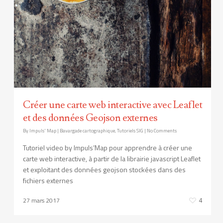
Créer une carte web interactive avec Leaflet
et des données Geojson externes
By
Impuls' Map
|
Bavargade cartographique
,
Tutoriels SIG
|
No Comments
Tutoriel video by Impuls’Map pour apprendre à créer une
carte web interactive, à partir de la librairie javascript Leaflet
et exploitant des données geojson stockées dans des
fichiers externes
27 mars 2017
4