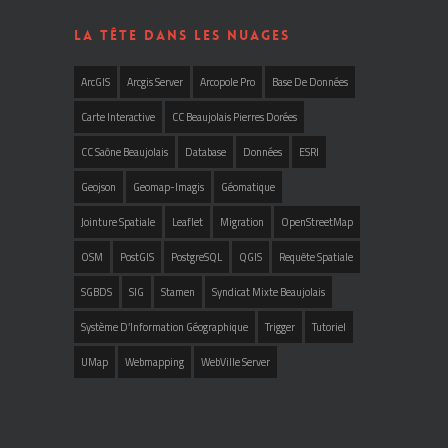
LA TÊTE DANS LES NUAGES
ArcGIS
Arcgis Server
Arcopole Pro
Base De Données
Carte Interactive
CC Beaujolais Pierres Dorées
CC Saône Beaujolais
Database
Données
ESRI
Geojson
Geomap-Imagis
Géomatique
Jointure Spatiale
Leaflet
Migration
OpenStreetMap
OSM
PostGIS
PostgreSQL
QGIS
Requête Spatiale
SGBDS
SIG
Stamen
Syndicat Mixte Beaujolais
Système D’Information Géographique
Trigger
Tutoriel
UMap
Webmapping
WebVille Server