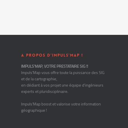
A PROPOS D’IMPULS’MAP !
IMPULS'MAP, VOTRE PRESTATAIRE SIG !!
Impuls'Map vous offre toute la puissance des SIG
et de la cartographie,
en dédiant à vos projet une équipe d'ingénieurs
experts et pluridisciplinaire.
Impuls'Map boost et valorise votre information
géographique !