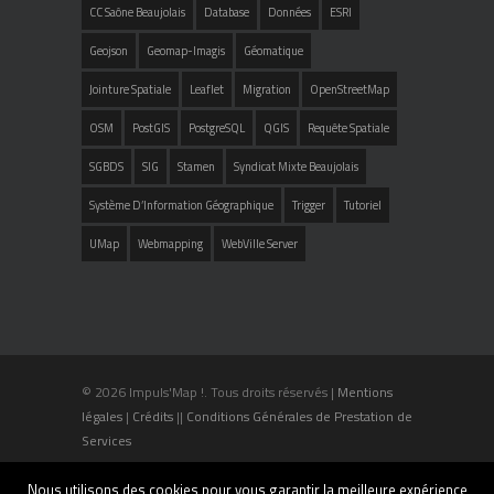
CC Saône Beaujolais
Database
Données
ESRI
Geojson
Geomap-Imagis
Géomatique
Jointure Spatiale
Leaflet
Migration
OpenStreetMap
OSM
PostGIS
PostgreSQL
QGIS
Requête Spatiale
SGBDS
SIG
Stamen
Syndicat Mixte Beaujolais
Système D’Information Géographique
Trigger
Tutoriel
UMap
Webmapping
WebVille Server
© 2026 Impuls'Map !. Tous droits réservés |
Mentions
légales
|
Crédits
||
Conditions Générales de Prestation de
Services
Nous utilisons des cookies pour vous garantir la meilleure expérience