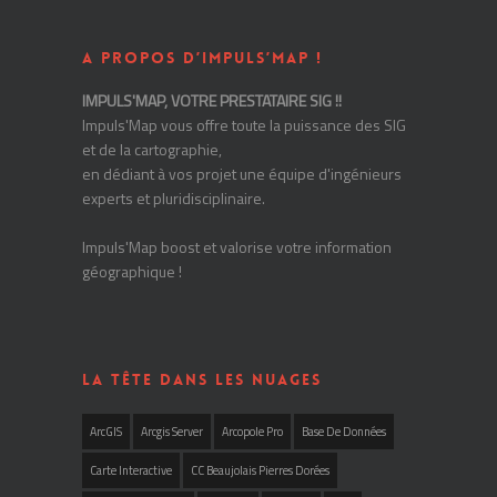
A PROPOS D’IMPULS’MAP !
IMPULS'MAP, VOTRE PRESTATAIRE SIG !!
Impuls'Map vous offre toute la puissance des SIG
et de la cartographie,
en dédiant à vos projet une équipe d'ingénieurs
experts et pluridisciplinaire.
Impuls'Map boost et valorise votre information
géographique !
LA TÊTE DANS LES NUAGES
ArcGIS
Arcgis Server
Arcopole Pro
Base De Données
Carte Interactive
CC Beaujolais Pierres Dorées