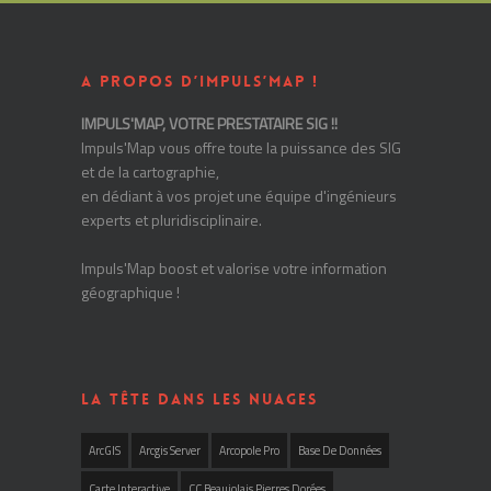
A PROPOS D’IMPULS’MAP !
IMPULS'MAP, VOTRE PRESTATAIRE SIG !!
Impuls'Map vous offre toute la puissance des SIG
et de la cartographie,
en dédiant à vos projet une équipe d'ingénieurs
experts et pluridisciplinaire.
Impuls'Map boost et valorise votre information
géographique !
LA TÊTE DANS LES NUAGES
ArcGIS
Arcgis Server
Arcopole Pro
Base De Données
Carte Interactive
CC Beaujolais Pierres Dorées