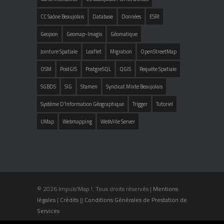
CC Saône Beaujolais
Database
Données
ESRI
Geojson
Geomap-Imagis
Géomatique
Jointure Spatiale
Leaflet
Migration
OpenStreetMap
OSM
PostGIS
PostgreSQL
QGIS
Requête Spatiale
SGBDS
SIG
Stamen
Syndicat Mixte Beaujolais
Système D’Information Géographique
Trigger
Tutoriel
UMap
Webmapping
WebVille Server
© 2026 Impuls'Map !. Tous droits réservés |
Mentions
légales
|
Crédits
||
Conditions Générales de Prestation de
Services