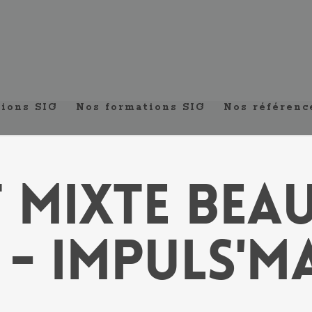
tions SIG
Nos formations SIG
Nos référenc
 Mixte Bea
 - Impuls'Ma