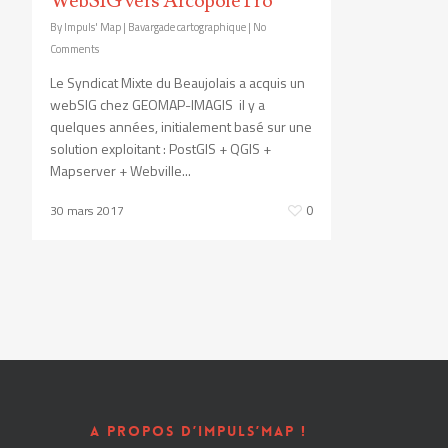
WebSIG vers Arcopole Pro
By
Impuls' Map
|
Bavargade cartographique
|
No
Comments
Le Syndicat Mixte du Beaujolais a acquis un
webSIG chez GEOMAP-IMAGIS il y a
quelques années, initialement basé sur une
solution exploitant : PostGIS + QGIS +
Mapserver + Webville...
30 mars 2017
0
A PROPOS D’IMPULS’MAP !