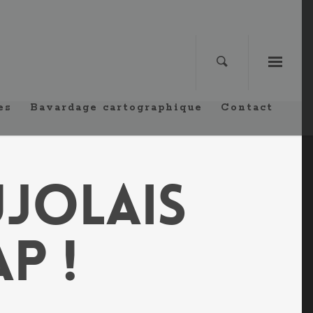
es
Bavardage cartographique
Contact
ujolais
p !